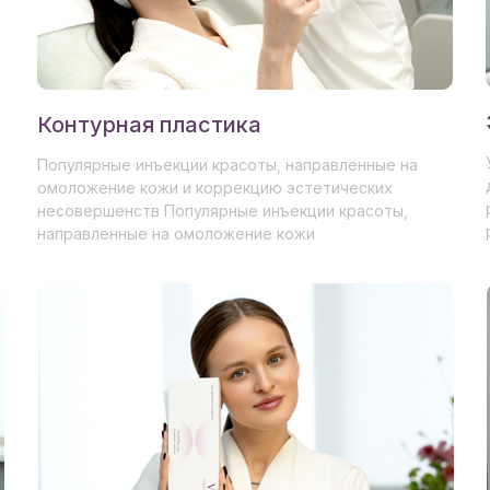
Контурная пластика
Популярные инъекции красоты, направленные на
омоложение кожи и коррекцию эстетических
несовершенств Популярные инъекции красоты,
направленные на омоложение кожи