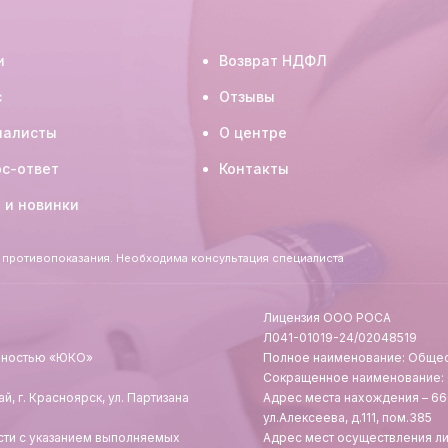
и
Возврат НДФЛ
с
Отзывы
иалисты
О центре
с-ответ
Контакты
 и новинки
 противопоказания. Необходима консультация специалиста
Лицензия ООО РОСА
Л041-01019-24/02048519
енностью «ЮКО»
Полное наименование: Общес
Сокращенное наименование:
, г. Красноярск, ул. Партизана
Адрес места нахождения – 660
ул.Алексеева, д.111, пом.385
сти с указанием выполняемых
Адрес мест осуществления л