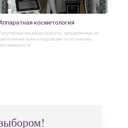
Аппаратная косметология
Популярные инъекции красоты, направленные на
омоложение кожи и коррекцию эстетических
несовершенств
 выбором!