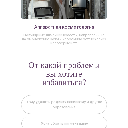
Аппаратная косметология
Популярные инъекции красоты, направленные
на омоложение кожи и коррекцию эстетических
несовершенств
От какой проблемы
вы хотите
избавиться?
Хочу удалить родинку папиллому и другие
образования
Хочу убрать пигментацию