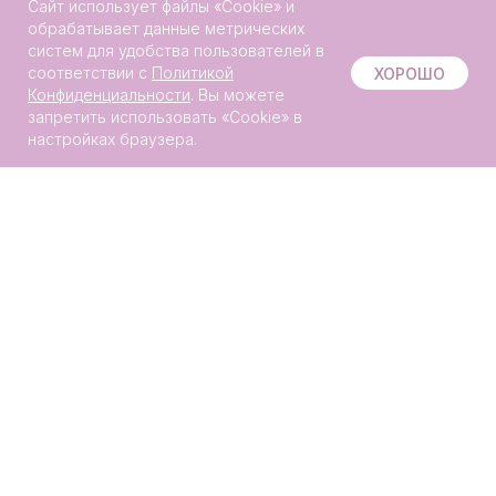
Сайт использует файлы «Сookie» и
обрабатывает данные метрических
систем для удобства пользователей в
Онлайн-
соответствии с
Политикой
ХОРОШО
запись
Конфиденциальности
. Вы можете
запретить использовать «Сookie» в
настройках браузера.