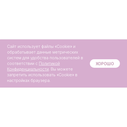
Сайт использует файлы «Сookie» и
обрабатывает данные метрических
систем для удобства пользователей в
Онлайн-
соответствии с
Политикой
ХОРОШО
запись
Конфиденциальности
. Вы можете
запретить использовать «Сookie» в
настройках браузера.