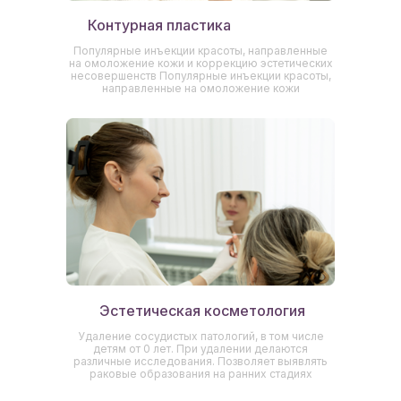
Контурная пластика
Популярные инъекции красоты, направленные
на омоложение кожи и коррекцию эстетических
несовершенств Популярные инъекции красоты,
направленные на омоложение кожи
Эстетическая косметология
Удаление сосудистых патологий, в том числе
детям от 0 лет. При удалении делаются
различные исследования. Позволяет выявлять
раковые образования на ранних стадиях