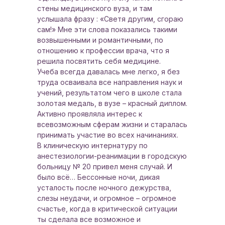
стены медицинского вуза, и там
услышала фразу : «Светя другим, сгораю
сам!» Мне эти слова показались такими
возвышенными и романтичными, по
отношению к профессии врача, что я
решила посвятить себя медицине.
Учеба всегда давалась мне легко, я без
труда осваивала все направления наук и
учений, результатом чего в школе стала
золотая медаль, в вузе – красный диплом.
Активно проявляла интерес к
всевозможным сферам жизни и старалась
принимать участие во всех начинаниях.
В клиническую интернатуру по
анестезиологии-реанимации в городскую
больницу № 20 привел меня случай. И
было всё… Бессонные ночи, дикая
усталость после ночного дежурства,
слезы неудачи, и огромное – огромное
счастье, когда в критической ситуации
ты сделала все возможное и